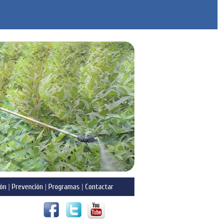
ón
|
Prevención
|
Programas
|
Contactar