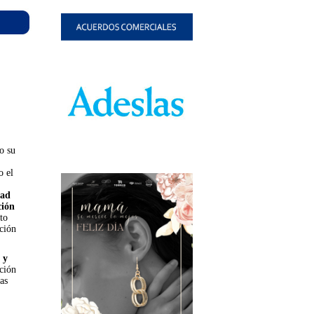
o su
o el
dad
ción
to
ción
 y
ción
as