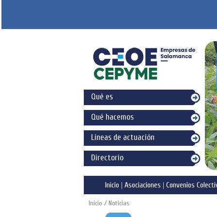
Qué es
Qué hacemos
Líneas de actuación
Directorio
Inicio
|
Asociaciones
|
Convenios Colecti
Inicio
/ Noticias