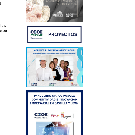
e
mbas
ensa