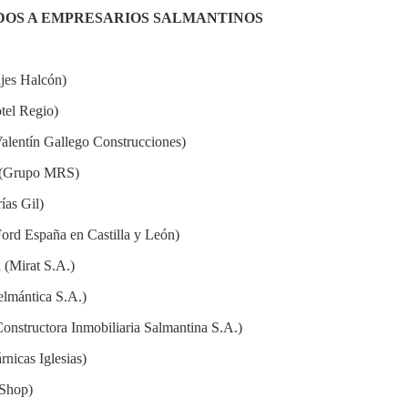
DOS A EMPRESARIOS SALMANTINOS
jes Halcón)
tel Regio)
Valentín Gallego Construcciones)
 (Grupo MRS)
ías Gil)
ord España en Castilla y León)
 (Mirat S.A.)
elmántica S.A.)
onstructora Inmobiliaria Salmantina S.A.)
rnicas Iglesias)
 Shop)