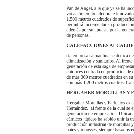
Pan de Angel, a la que ya se ha inco
vocación emprendedora e innovadora
1.500 metros cuadrados de superfic
permitirá incrementar su producción
además por su apuesta por la genera
de personas.
CALEFACCIONES ALCALDE
sta empresa salmantina se dedica de
climatización y sanitarios. Al frent
generación de esta saga de empresar
entonces centrada en productos de c
de más 300 metros cuadrados en su 
con más 1.200 metros cuadros. Cale
HERGAHER MORCILLAS Y 
Hergaher Morcillas y Farinatos es u
Hernández, al frente de la cual se
generación de empresarios. Ubicada
cárnicos típicos ha sabido unir la tr
producción industrial de morcillas 
patés y mousses, siempre basados e