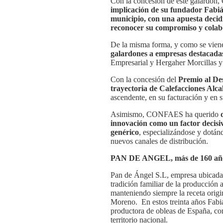
Con la concesión de este galardó
implicación de su fundador Fabiá
municipio, con una apuesta decid
reconocer su compromiso y colab
De la misma forma, y como se vien
galardones a empresas destacadas
Empresarial y Hergaher Morcillas y 
Con la concesión del
Premio al Des
trayectoria de Calefacciones Alcal
ascendente, en su facturación y en su
Asimismo, CONFAES ha querido
innovación como un factor decisi
genérico
, especializándose y dotán
nuevos canales de distribución.
PAN DE ANGEL, más de 160 años
Pan de Ángel S.L, empresa ubicada e
tradición familiar de la producción a
manteniendo siempre la receta origi
Moreno. En estos treinta años Fabi
productora de obleas de España, con
territorio nacional.