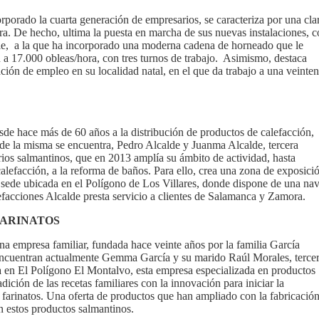
rporado la cuarta generación de empresarios, se caracteriza por una cla
. De hecho, ultima la puesta en marcha de sus nuevas instalaciones, c
ie, a la que ha incorporado una moderna cadena de horneado que le
 a 17.000 obleas/hora, con tres turnos de trabajo. Asimismo, destaca
ción de empleo en su localidad natal, en el que da trabajo a una veinte
sde hace más de 60 años a la distribución de productos de calefacción,
e de la misma se encuentra, Pedro Alcalde y Juanma Alcalde, tercera
ios salmantinos, que en 2013 amplía su ámbito de actividad, hasta
alefacción, a la reforma de baños. Para ello, crea una zona de exposici
sede ubicada en el Polígono de Los Villares, donde dispone de una na
facciones Alcalde presta servicio a clientes de Salamanca y Zamora.
FARINATOS
na empresa familiar, fundada hace veinte años por la familia García
 encuentran actualmente Gemma García y su marido Raúl Morales, terce
 en El Polígono El Montalvo, esta empresa especializada en productos
adición de las recetas familiares con la innovación para iniciar la
y farinatos. Una oferta de productos que han ampliado con la fabricació
n estos productos salmantinos.