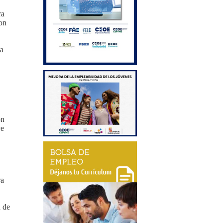
ra
on
na
ón
ve
ra
n de