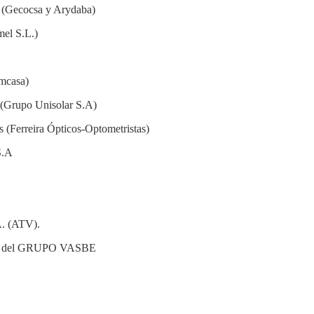
 (Gecocsa y Arydaba)
mel S.L.)
mcasa)
 (Grupo Unisolar S.A)
s (Ferreira Ópticos-Optometristas)
S.A
A. (ATV).
nte del GRUPO VASBE