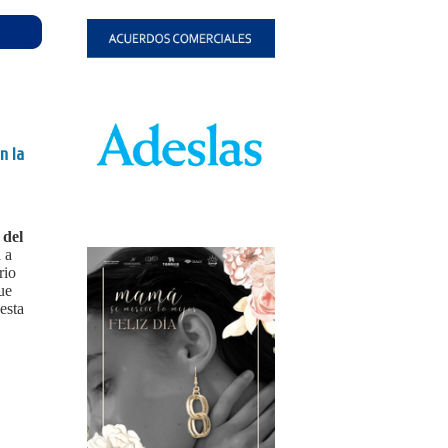
n la
 del
 a
rio
ue
esta