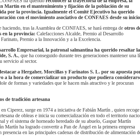
n, CONFAES ha querido
reconocer la trayectoria de la empresa, la
n Martín en el mantenimiento y fijación de la población de su
ida por la provincia. Igualmente el Comité Ejecutivo ha querido
oración con el movimiento asociativo de CONFAES desde su inicio
e haciendo, tras la Asamblea de CONFAES, se hará entrega de
otros d
 en la provincia:
Calefacciones Alcalde, Premio al Desarrollo
Farinato, Premio a la Innovación y a la Excelencia.
arrollo Empresarial, la patronal salmantina ha querido resaltar la
de, S. A.
, que ha conseguido durante tres generaciones mantener una l
 servicio al sector.
destacar a Hergaher, Morcillas y Farinatos S. L. por su apuesta por
vo a la hora de comercializar un producto que pudiera considerars
dole de formas y variedades que le hacen más atractivo y le procuran
 de tradición artesana
n Ciperez, surge en 1974 a iniciativa de Fabián Martín , quien recoge 
rtesana de obleas e inicia su comercialización en todo el territorio nacio
nal y el sistema de horneado heredado de su abuelo, Gaspar Martín
án Martín ha logrado convertir a Pan de Ángel en la primera empresa
 presencia en las principales cadenas de distribución de alimentación d