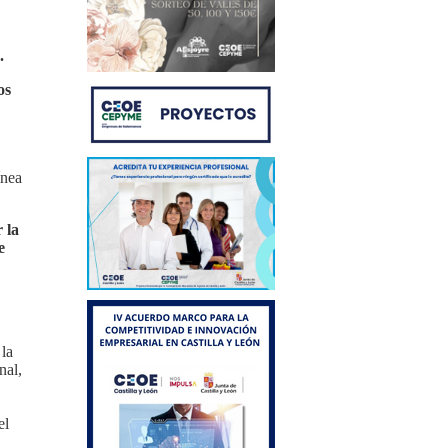
.
os
ínea
 la
e
la
nal,
el