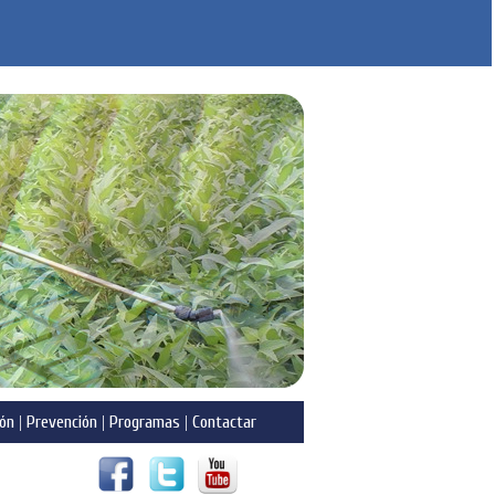
ón
|
Prevención
|
Programas
|
Contactar