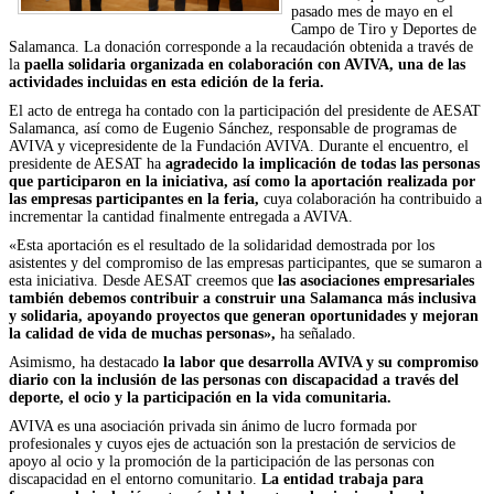
pasado mes de mayo en el
Campo de Tiro y Deportes de
Salamanca. La donación corresponde a la recaudación obtenida a través de
la
paella solidaria organizada en colaboración con AVIVA, una de las
actividades incluidas en esta edición de la feria.
El acto de entrega ha contado con la participación del presidente de AESAT
Salamanca, así como de Eugenio Sánchez, responsable de programas de
AVIVA y vicepresidente de la Fundación AVIVA. Durante el encuentro, el
presidente de AESAT ha
agradecido la implicación de todas las personas
que participaron en la iniciativa, así como la aportación realizada por
las empresas participantes en la feria,
cuya colaboración ha contribuido a
incrementar la cantidad finalmente entregada a AVIVA.
«Esta aportación es el resultado de la solidaridad demostrada por los
asistentes y del compromiso de las empresas participantes, que se sumaron a
esta iniciativa. Desde AESAT creemos que
las asociaciones empresariales
también debemos contribuir a construir una Salamanca más inclusiva
y solidaria, apoyando proyectos que generan oportunidades y mejoran
la calidad de vida de muchas personas»,
ha señalado.
Asimismo, ha destacado
la labor que desarrolla AVIVA y su compromiso
diario con la inclusión de las personas con discapacidad a través del
deporte, el ocio y la participación en la vida comunitaria.
AVIVA es una asociación privada sin ánimo de lucro formada por
profesionales y cuyos ejes de actuación son la prestación de servicios de
apoyo al ocio y la promoción de la participación de las personas con
discapacidad en el entorno comunitario.
La entidad trabaja para