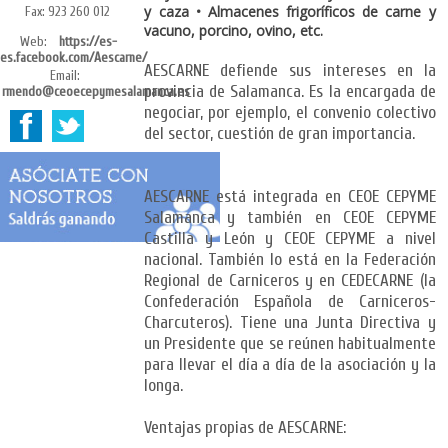
y caza • Almacenes frigoríficos de carne y
Fax: 923 260 012
vacuno, porcino, ovino, etc.
Web:
https://es-
es.facebook.com/Aescarne/
AESCARNE defiende sus intereses en la
Email:
provincia de Salamanca. Es la encargada de
rmendo@ceoecepymesalamanca.es
negociar, por ejemplo, el convenio colectivo
del sector, cuestión de gran importancia.
AESCARNE está integrada en CEOE CEPYME
Salamanca y también en CEOE CEPYME
Castilla y León y CEOE CEPYME a nivel
nacional. También lo está en la Federación
Regional de Carniceros y en CEDECARNE (la
Confederación Española de Carniceros-
Charcuteros). Tiene una Junta Directiva y
un Presidente que se reúnen habitualmente
para llevar el día a día de la asociación y la
longa.
Ventajas propias de AESCARNE: